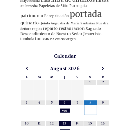
misa
misas
mayordomia
Papeletas de Sitio
Parroquia
Multimedia
portada
patrimonio
Peregrinación
quinario
Quinta Angustia de María Santísima Nuestra
restauracion
reparto
Sagrado
Señora
reglas
Descendimiento de Nuestro Señor Jesucristo
tunicas
tombola
via crucis
virgen
Calendar
August
2026
L
M
M
J
V
S
D
1
2
3
4
5
6
7
9
8
ver
10
11
12
13
14
15
16