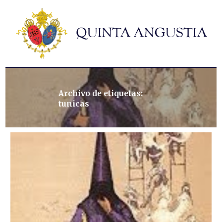
Hermandad
Titulares
Historia y patrimonio
Noticias
Contacto
Archivo de etiquetas:
tunicas
Formularios