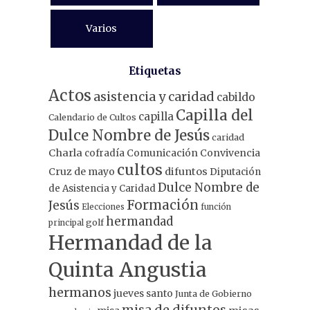
Varios
Etiquetas
Actos
asistencia y caridad
cabildo
Capilla del
capilla
Calendario de Cultos
Dulce Nombre de Jesús
caridad
Charla
Comunicación
Convivencia
cofradía
cultos
Cruz de mayo
difuntos
Diputación
Dulce Nombre de
de Asistencia y Caridad
Formación
Jesús
Elecciones
función
hermandad
principal
golf
Hermandad de la
Quinta Angustia
hermanos
jueves santo
Junta de Gobierno
misa de difuntos