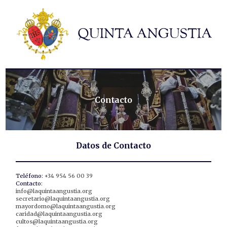
Hermandad
Titulares
Historia y patrimonio
Noticias
Contacto
Contacto
Formularios
Datos de Contacto
Teléfono:
+34 954 56 00 39
Contacto:
info@laquintaangustia.org
secretario@laquintaangustia.org
mayordomo@laquintaangustia.org
caridad@laquintaangustia.org
cultos@laquintaangustia.org