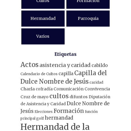
Cultos
Formación
Hermandad
Parroquia
Varios
Etiquetas
Actos
asistencia y caridad
cabildo
Capilla del
capilla
Calendario de Cultos
Dulce Nombre de Jesús
caridad
Charla
Comunicación
Convivencia
cofradía
cultos
Cruz de mayo
difuntos
Diputación
Dulce Nombre de
de Asistencia y Caridad
Formación
Jesús
Elecciones
función
hermandad
principal
golf
Hermandad de la