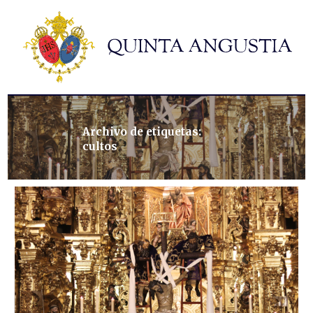
Hermandad
Titulares
Historia y patrimonio
Noticias
Contacto
Archivo de etiquetas:
cultos
Formularios