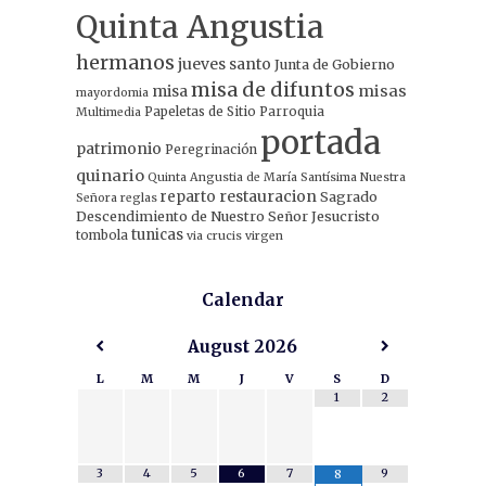
Quinta Angustia
hermanos
jueves santo
Junta de Gobierno
misa de difuntos
misa
misas
mayordomia
Papeletas de Sitio
Parroquia
Multimedia
portada
patrimonio
Peregrinación
quinario
Quinta Angustia de María Santísima Nuestra
restauracion
reparto
Sagrado
Señora
reglas
Descendimiento de Nuestro Señor Jesucristo
tunicas
tombola
via crucis
virgen
Calendar
August
2026
L
M
M
J
V
S
D
1
2
3
4
5
6
7
9
8