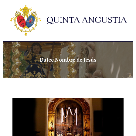
Hermandad
Titulares
Historia y patrimonio
Noticias
Contacto
Dulce Nombre de Jesús
Formularios