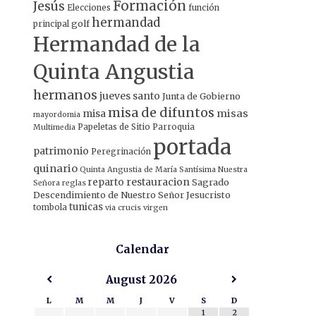
Formación
Jesús
Elecciones
función
hermandad
principal
golf
Hermandad de la
Quinta Angustia
hermanos
jueves santo
Junta de Gobierno
misa de difuntos
misa
misas
mayordomia
Papeletas de Sitio
Parroquia
Multimedia
portada
patrimonio
Peregrinación
quinario
Quinta Angustia de María Santísima Nuestra
restauracion
reparto
Sagrado
Señora
reglas
Descendimiento de Nuestro Señor Jesucristo
tunicas
tombola
via crucis
virgen
Calendar
August
2026
L
M
M
J
V
S
D
1
2