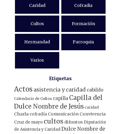
Caridad
Cofradia
Cultos
Formación
Hermandad
Parroquia
Varios
Etiquetas
Actos
asistencia y caridad
cabildo
Capilla del
capilla
Calendario de Cultos
Dulce Nombre de Jesús
caridad
Charla
Comunicación
Convivencia
cofradía
cultos
Cruz de mayo
difuntos
Diputación
Dulce Nombre de
de Asistencia y Caridad