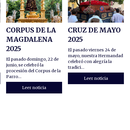
L
CORPUS DE LA
CRUZ DE MAYO
MAGDALENA
2025
2025
El pasado viernes 24 de
mayo, nuestra Hermandad
El pasado domingo, 22 de
celebró con alegría la
junio, se celebró la
tradici...
procesión del Corpus de la
Parro...
Leer noticia
Leer noticia