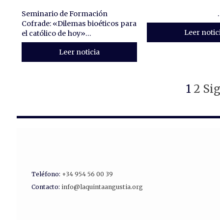
Seminario de Formación
..
Cofrade: «Dilemas bioéticos para
Leer notic
el católico de hoy»...
Leer noticia
1
2
Sig
Teléfono:
+34 954 56 00 39
Contacto:
info@laquintaangustia.org