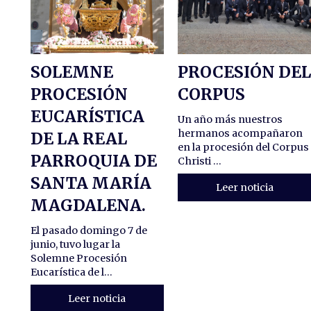
SOLEMNE
PROCESIÓN DE
PROCESIÓN
CORPUS
EUCARÍSTICA
Un año más nuestros
hermanos acompañaron
DE LA REAL
en la procesión del Corpus
PARROQUIA DE
Christi ...
SANTA MARÍA
Leer noticia
MAGDALENA.
El pasado domingo 7 de
junio, tuvo lugar la
Solemne Procesión
Eucarística de l...
Leer noticia