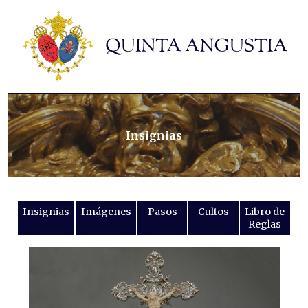
Hermandad
Titulares
Historia y patrimonio
Noticias
Contacto
Insignias
Formularios
Insignias
Imágenes
Pasos
Cultos
Libro de
Reglas