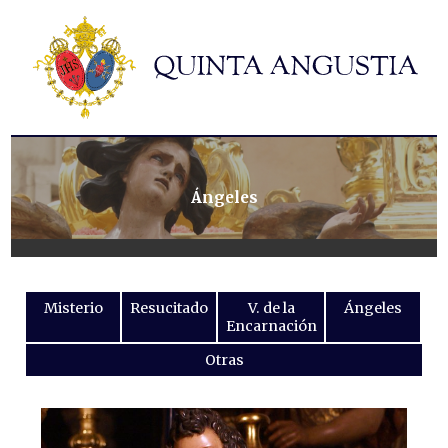
Hermandad
Titulares
Historia y patrimonio
Noticias
Contacto
Ángeles
Formularios
Misterio
Resucitado
V. de la
Ángeles
Encarnación
Otras