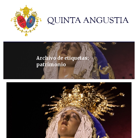
Hermandad
Titulares
Historia y patrimonio
Noticias
Contacto
Archivo de etiquetas:
patrimonio
Formularios