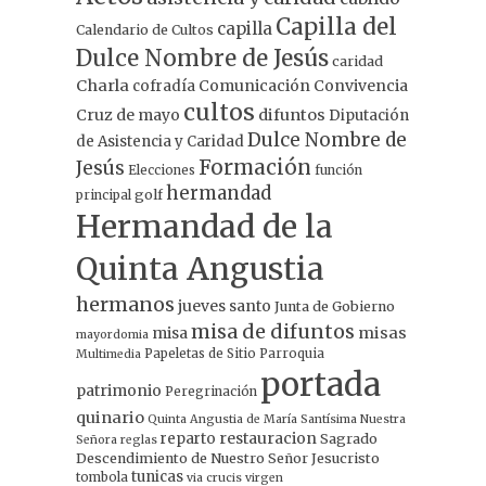
Capilla del
capilla
Calendario de Cultos
Dulce Nombre de Jesús
caridad
Charla
Comunicación
Convivencia
cofradía
cultos
Cruz de mayo
difuntos
Diputación
Dulce Nombre de
de Asistencia y Caridad
Formación
Jesús
Elecciones
función
hermandad
principal
golf
Hermandad de la
Quinta Angustia
hermanos
jueves santo
Junta de Gobierno
misa de difuntos
misa
misas
mayordomia
Papeletas de Sitio
Parroquia
Multimedia
portada
patrimonio
Peregrinación
quinario
Quinta Angustia de María Santísima Nuestra
restauracion
reparto
Sagrado
Señora
reglas
Descendimiento de Nuestro Señor Jesucristo
tunicas
tombola
via crucis
virgen