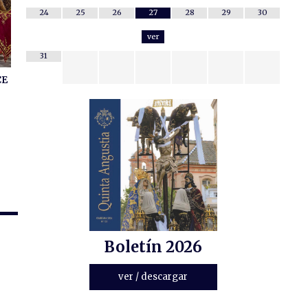
24
25
26
27
28
29
30
ver
31
CE
Boletín 2026
ver / descargar