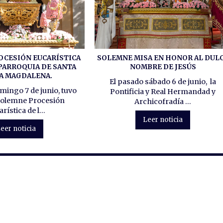
OCESIÓN EUCARÍSTICA
SOLEMNE MISA EN HONOR AL DUL
 PARROQUIA DE SANTA
NOMBRE DE JESÚS
A MAGDALENA.
El pasado sábado 6 de junio, la
mingo 7 de junio, tuvo
Pontificia y Real Hermandad y
 Solemne Procesión
Archicofradía ...
rística de l...
Leer noticia
eer noticia