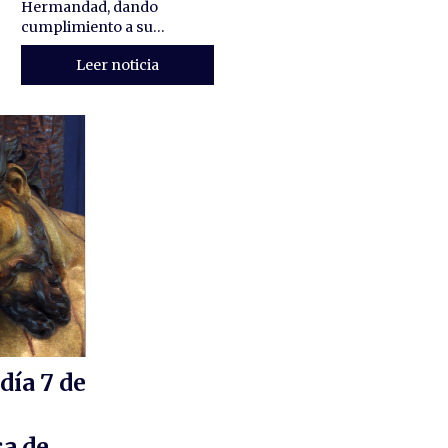
Hermandad, dando
cumplimiento a su...
Leer noticia
día 7 de
a de