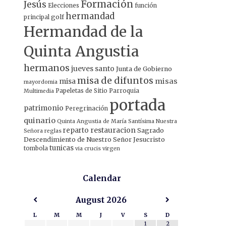
Formación
Jesús
Elecciones
función
hermandad
principal
golf
Hermandad de la
Quinta Angustia
hermanos
jueves santo
Junta de Gobierno
misa de difuntos
misa
misas
mayordomia
Papeletas de Sitio
Parroquia
Multimedia
portada
patrimonio
Peregrinación
quinario
Quinta Angustia de María Santísima Nuestra
restauracion
reparto
Sagrado
Señora
reglas
Descendimiento de Nuestro Señor Jesucristo
tunicas
tombola
via crucis
virgen
Calendar
August
2026
L
M
M
J
V
S
D
1
2