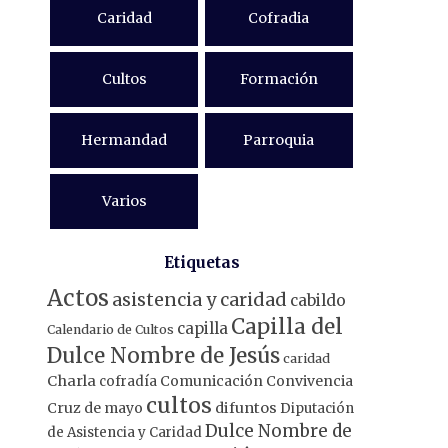
Caridad
Cofradia
Cultos
Formación
Hermandad
Parroquia
Varios
Etiquetas
Actos
asistencia y caridad
cabildo
Capilla del
capilla
Calendario de Cultos
Dulce Nombre de Jesús
caridad
Charla
Comunicación
Convivencia
cofradía
cultos
Cruz de mayo
difuntos
Diputación
Dulce Nombre de
de Asistencia y Caridad