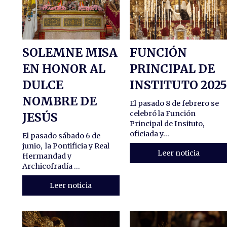
SOLEMNE MISA
FUNCIÓN
EN HONOR AL
PRINCIPAL DE
DULCE
INSTITUTO 202
NOMBRE DE
El pasado 8 de febrero se
celebró la Función
JESÚS
Principal de Insituto,
oficiada y...
El pasado sábado 6 de
junio, la Pontificia y Real
Leer noticia
Hermandad y
Archicofradía ...
Leer noticia