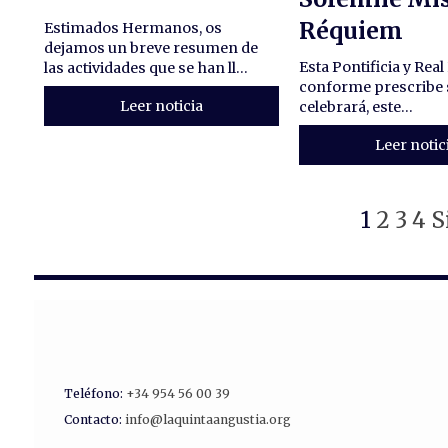
Réquiem
Estimados Hermanos, os
dejamos un breve resumen de
Esta Pontificia y Re
las actividades que se han ll...
conforme prescribe 
Leer noticia
celebrará, este...
Leer notic
1
2
3
4
S
Teléfono:
+34 954 56 00 39
Contacto:
info@laquintaangustia.org