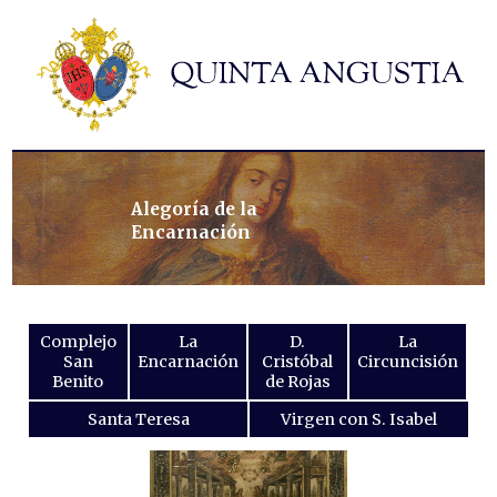
Hermandad
Titulares
Historia y patrimonio
Noticias
Contacto
Alegoría de la
Encarnación
Formularios
Complejo
La
D.
La
San
Encarnación
Cristóbal
Circuncisión
Benito
de Rojas
Santa Teresa
Virgen con S. Isabel