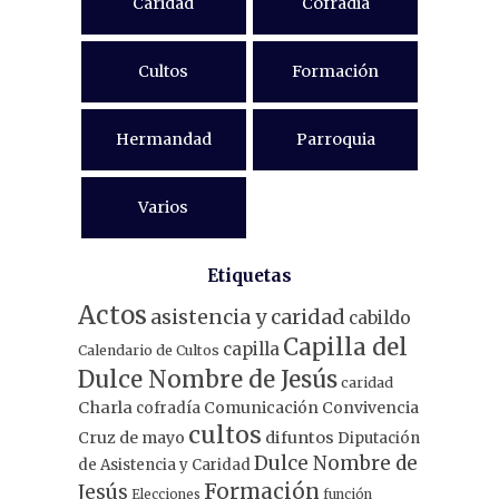
Caridad
Cofradia
Cultos
Formación
Hermandad
Parroquia
Varios
Etiquetas
Actos
asistencia y caridad
cabildo
Capilla del
capilla
Calendario de Cultos
Dulce Nombre de Jesús
caridad
Charla
Comunicación
Convivencia
cofradía
cultos
Cruz de mayo
difuntos
Diputación
Dulce Nombre de
de Asistencia y Caridad
Formación
Jesús
Elecciones
función