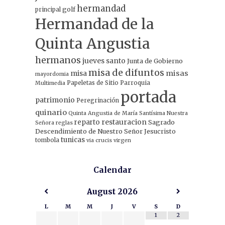
hermandad
principal
golf
Hermandad de la
Quinta Angustia
hermanos
jueves santo
Junta de Gobierno
misa de difuntos
misa
misas
mayordomia
Papeletas de Sitio
Parroquia
Multimedia
portada
patrimonio
Peregrinación
quinario
Quinta Angustia de María Santísima Nuestra
restauracion
reparto
Sagrado
Señora
reglas
Descendimiento de Nuestro Señor Jesucristo
tunicas
tombola
via crucis
virgen
Calendar
August
2026
L
M
M
J
V
S
D
1
2