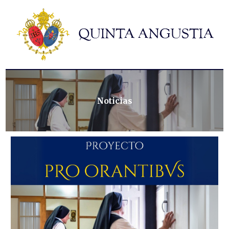
Hermandad
Titulares
Historia y patrimonio
Noticias
Contacto
Noticias
Formularios