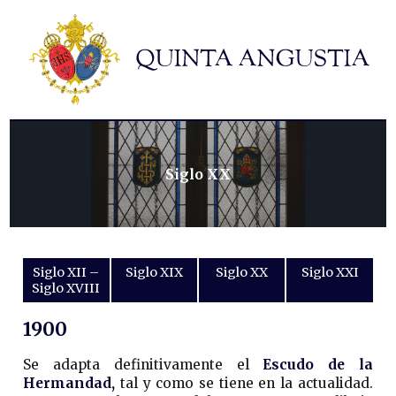
Hermandad
Titulares
Historia y patrimonio
Noticias
Contacto
Siglo XX
Formularios
Siglo XII –
Siglo XIX
Siglo XX
Siglo XXI
Siglo XVIII
1900
Se adapta definitivamente el
Escudo de la
Hermandad,
tal y como se tiene en la actualidad.