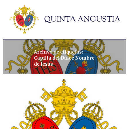
Hermandad
Titulares
Historia y patrimonio
Noticias
Archivo de etiquetas:
Contacto
Capilla del Dulce Nombre
Formularios
de Jesús