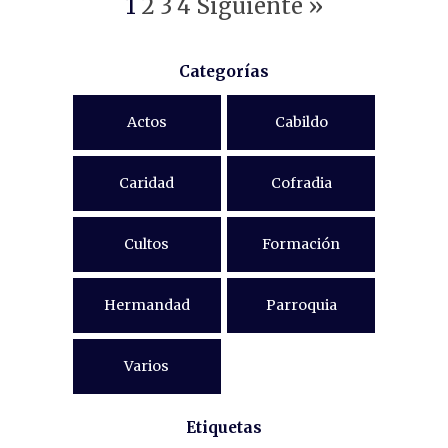
1
2
3
4
Siguiente »
Categorías
Actos
Cabildo
Caridad
Cofradia
Cultos
Formación
Hermandad
Parroquia
Varios
Etiquetas