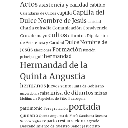
Actos
asistencia y caridad
cabildo
Capilla del
capilla
Calendario de Cultos
Dulce Nombre de Jesús
caridad
Charla
Comunicación
Convivencia
cofradía
cultos
Cruz de mayo
difuntos
Diputación
Dulce Nombre de
de Asistencia y Caridad
Formación
Jesús
Elecciones
función
hermandad
principal
golf
Hermandad de la
Quinta Angustia
hermanos
jueves santo
Junta de Gobierno
misa de difuntos
misa
misas
mayordomia
Papeletas de Sitio
Parroquia
Multimedia
portada
patrimonio
Peregrinación
quinario
Quinta Angustia de María Santísima Nuestra
restauracion
reparto
Sagrado
Señora
reglas
Descendimiento de Nuestro Señor Jesucristo