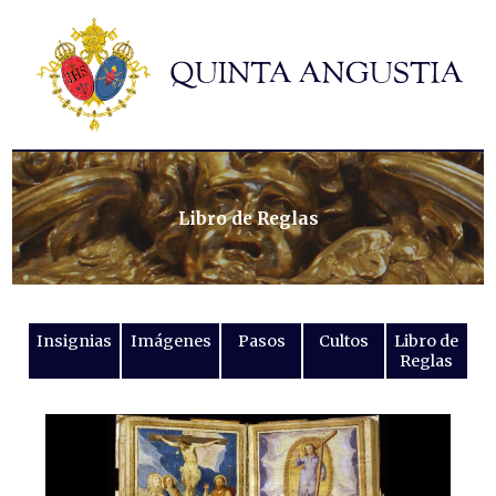
Hermandad
Titulares
Historia y patrimonio
Noticias
Contacto
Libro de Reglas
Formularios
Insignias
Imágenes
Pasos
Cultos
Libro de
Reglas