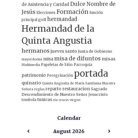
Dulce Nombre de
de Asistencia y Caridad
Formación
Jesús
Elecciones
función
hermandad
principal
golf
Hermandad de la
Quinta Angustia
hermanos
jueves santo
Junta de Gobierno
misa de difuntos
misa
misas
mayordomia
Papeletas de Sitio
Parroquia
Multimedia
portada
patrimonio
Peregrinación
quinario
Quinta Angustia de María Santísima Nuestra
restauracion
reparto
Sagrado
Señora
reglas
Descendimiento de Nuestro Señor Jesucristo
tunicas
tombola
via crucis
virgen
Calendar
August
2026