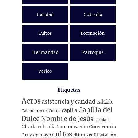
Caridad
Cofradia
Cultos
Formación
Hermandad
Parroquia
Varios
Etiquetas
Actos
asistencia y caridad
cabildo
Capilla del
capilla
Calendario de Cultos
Dulce Nombre de Jesús
caridad
Charla
Comunicación
Convivencia
cofradía
cultos
Cruz de mayo
difuntos
Diputación