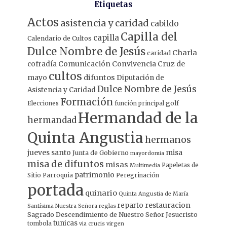
Etiquetas
Actos
asistencia y caridad
cabildo
Capilla del
capilla
Calendario de Cultos
Dulce Nombre de Jesús
Charla
caridad
Comunicación
Convivencia
Cruz de
cofradía
cultos
mayo
difuntos
Diputación de
Dulce Nombre de Jesús
Asistencia y Caridad
Formación
Elecciones
función principal
golf
Hermandad de la
hermandad
Quinta Angustia
hermanos
jueves santo
misa
Junta de Gobierno
mayordomia
misa de difuntos
misas
Papeletas de
Multimedia
patrimonio
Sitio
Parroquia
Peregrinación
portada
quinario
Quinta Angustia de María
restauracion
reparto
Santísima Nuestra Señora
reglas
Sagrado Descendimiento de Nuestro Señor Jesucristo
tunicas
tombola
via crucis
virgen