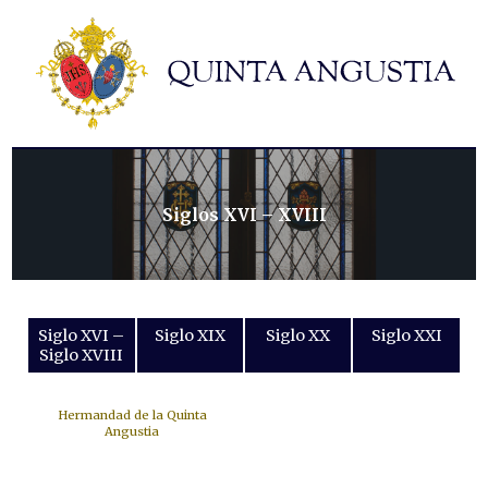
Hermandad
Titulares
Historia y patrimonio
Noticias
Contacto
Siglos XVI – XVIII
Formularios
Siglo XVI –
Siglo XIX
Siglo XX
Siglo XXI
Siglo XVIII
Hermandad de la Quinta
Angustia