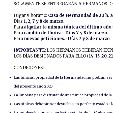
SOLAMENTE SE ENTREGARÁN A HERMANOS DE ENT
Lugar y horario:
Casa de Hermandad de 20 h. a 
Días
1, 2, 7 y 8 de marzo
.
Para
alquilar la misma túnica del último año:
Para
cambio de túnica.- Días 7 y 8 de marzo
.
Para
nuevas peticiones.- Días 7 y 8 de marzo
.
IMPORTANTE
: LOS HERMANOS DEBERÁN EXPE
LOS DÍAS DESIGNADOS PARA ELLO (
14, 15, 20,
CONDICIONES:
Las túnicas, propiedad de la Hermandad
no
podrán ser 
del presente año 2023.
La limosna para disfrutar de una túnica propiedad de 
Las túnicas deberán ser devueltas en perfecto estado a
La no devolución en perfecto estado de la túnica con