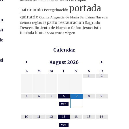
Multimedia
portada
patrimonio
Peregrinación
quinario
Quinta Angustia de María Santísima Nuestra
ón
restauracion
reparto
Sagrado
Señora
reglas
Descendimiento de Nuestro Señor Jesucristo
s)
tunicas
tombola
via crucis
virgen
de
Calendar
el
August
2026
L
M
M
J
V
S
D
1
2
3
4
5
6
8
9
7
ver
10
11
12
13
14
15
16
ver