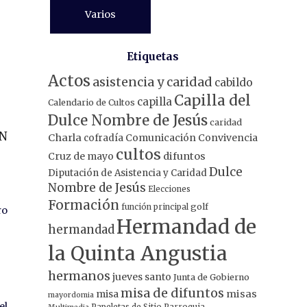
Varios
Etiquetas
Actos
asistencia y caridad
cabildo
Capilla del
capilla
Calendario de Cultos
Dulce Nombre de Jesús
caridad
N
Charla
Comunicación
Convivencia
cofradía
cultos
Cruz de mayo
difuntos
Dulce
Diputación de Asistencia y Caridad
Nombre de Jesús
Elecciones
Formación
función principal
golf
ro
Hermandad de
hermandad
la Quinta Angustia
hermanos
jueves santo
Junta de Gobierno
misa de difuntos
misa
misas
mayordomia
el
Papeletas de Sitio
Parroquia