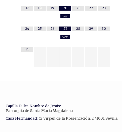
17
18
19
20
21
22
23
ver
24
25
26
27
28
29
30
ver
31
Capilla Dulce Nombre de Jesús:
Parroquia de Santa Maria Magdalena
Casa Hermandad:
C/ Virgen de la Presentación, 2 41001 Sevilla