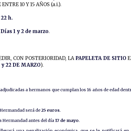
RE 10 Y 15 AÑOS (a.i.).
22 h.
 Días 1 y 2 de marzo
.
DIR, CON POSTERIORIDAD, LA
PAPELETA DE SITIO
E
 21 y 22 DE MARZO
).
adjudicadas a hermanos que cumplan los 16 años de edad dent
la Hermandad será de
25 euros
.
 la Hermandad antes del día
17 de mayo
.
llevará una penalización económica, que se le notificará en 