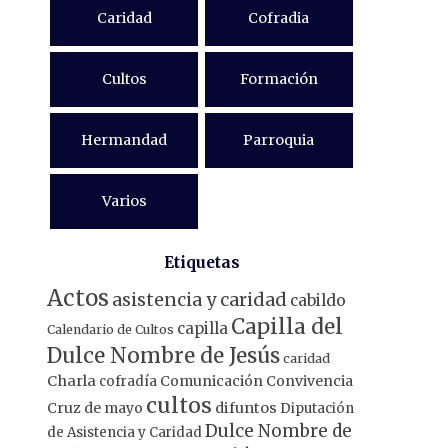
Caridad
Cofradia
Cultos
Formación
Hermandad
Parroquia
Varios
Etiquetas
Actos
asistencia y caridad
cabildo
Capilla del
capilla
Calendario de Cultos
Dulce Nombre de Jesús
caridad
Charla
Comunicación
Convivencia
cofradía
cultos
Cruz de mayo
difuntos
Diputación
Dulce Nombre de
de Asistencia y Caridad