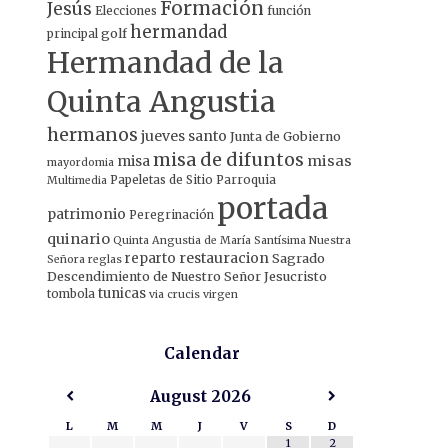
Formación
Jesús
Elecciones
función
hermandad
principal
golf
Hermandad de la
Quinta Angustia
hermanos
jueves santo
Junta de Gobierno
misa de difuntos
misa
misas
mayordomia
Papeletas de Sitio
Parroquia
Multimedia
portada
patrimonio
Peregrinación
quinario
Quinta Angustia de María Santísima Nuestra
restauracion
reparto
Sagrado
Señora
reglas
Descendimiento de Nuestro Señor Jesucristo
tunicas
tombola
via crucis
virgen
Calendar
August
2026
L
M
M
J
V
S
D
1
2