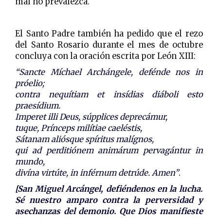
mal no prevalezca.
El Santo Padre también ha pedido que el rezo
del Santo Rosario durante el mes de octubre
concluya con la oración escrita por León XIII:
“Sancte Míchael Archángele, defénde nos in
próelio;
contra nequítiam et insídias diáboli esto
praesídium.
Imperet illi Deus, súpplices deprecámur,
tuque, Prínceps milítiae caeléstis,
Sátanam aliósque spíritus malígnos,
qui ad perditiónem animárum pervagántur in
mundo,
divína virtúte, in inférnum detrúde. Amen”
.
[San Miguel Arcángel, defiéndenos en la lucha.
Sé nuestro amparo contra la perversidad y
asechanzas del demonio. Que Dios manifieste