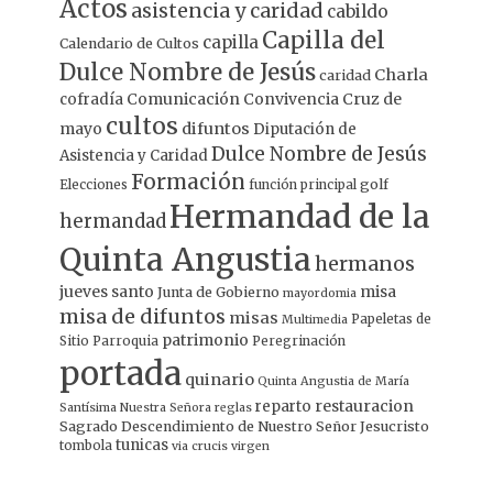
Actos
asistencia y caridad
cabildo
Capilla del
capilla
Calendario de Cultos
Dulce Nombre de Jesús
Charla
caridad
Comunicación
Convivencia
Cruz de
cofradía
cultos
mayo
difuntos
Diputación de
Dulce Nombre de Jesús
Asistencia y Caridad
Formación
Elecciones
función principal
golf
Hermandad de la
hermandad
Quinta Angustia
hermanos
jueves santo
misa
Junta de Gobierno
mayordomia
misa de difuntos
misas
Papeletas de
Multimedia
patrimonio
Sitio
Parroquia
Peregrinación
portada
quinario
Quinta Angustia de María
restauracion
reparto
Santísima Nuestra Señora
reglas
Sagrado Descendimiento de Nuestro Señor Jesucristo
tunicas
tombola
via crucis
virgen