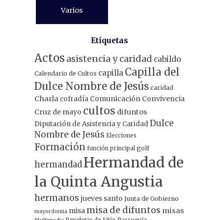
Varios
Etiquetas
Actos
asistencia y caridad
cabildo
Capilla del
capilla
Calendario de Cultos
Dulce Nombre de Jesús
caridad
Charla
Comunicación
Convivencia
cofradía
cultos
Cruz de mayo
difuntos
Dulce
Diputación de Asistencia y Caridad
Nombre de Jesús
Elecciones
Formación
función principal
golf
Hermandad de
hermandad
la Quinta Angustia
hermanos
jueves santo
Junta de Gobierno
misa de difuntos
misa
misas
mayordomia
Papeletas de Sitio
Parroquia