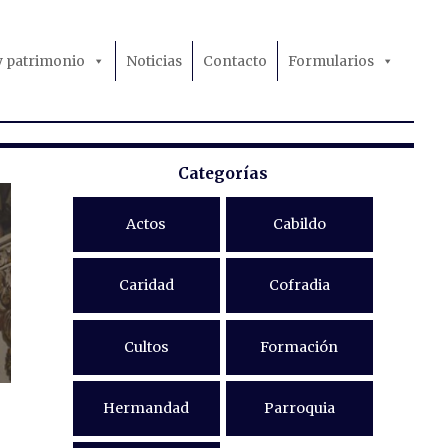
 y patrimonio
Noticias
Contacto
Formularios
Categorías
Actos
Cabildo
Caridad
Cofradia
Cultos
Formación
Hermandad
Parroquia