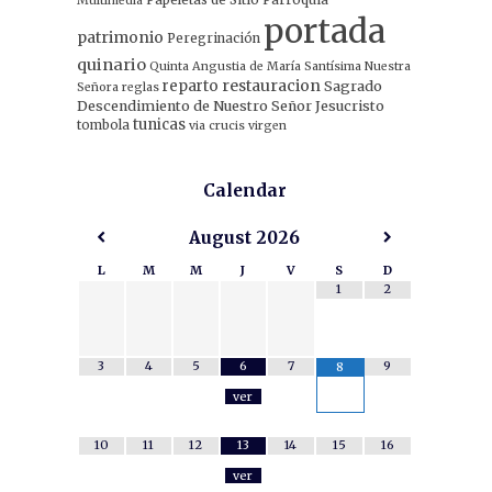
Multimedia
portada
patrimonio
Peregrinación
quinario
Quinta Angustia de María Santísima Nuestra
restauracion
reparto
Sagrado
Señora
reglas
Descendimiento de Nuestro Señor Jesucristo
tunicas
tombola
via crucis
virgen
Calendar
August
2026
L
M
M
J
V
S
D
1
2
3
4
5
6
7
9
8
ver
10
11
12
13
14
15
16
ver