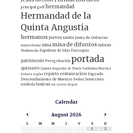
Elecciones
función
hermandad
principal
golf
Hermandad de la
Quinta Angustia
hermanos
jueves santo
Junta de Gobierno
misa de difuntos
misa
misas
mayordomia
Papeletas de Sitio
Parroquia
Multimedia
portada
patrimonio
Peregrinación
quinario
Quinta Angustia de María Santísima Nuestra
restauracion
reparto
Sagrado
Señora
reglas
Descendimiento de Nuestro Señor Jesucristo
tunicas
tombola
via crucis
virgen
Calendar
August
2026
L
M
M
J
V
S
D
1
2