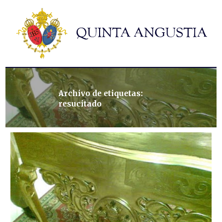
Hermandad
Titulares
Historia y patrimonio
Noticias
Contacto
Archivo de etiquetas:
resucitado
Formularios