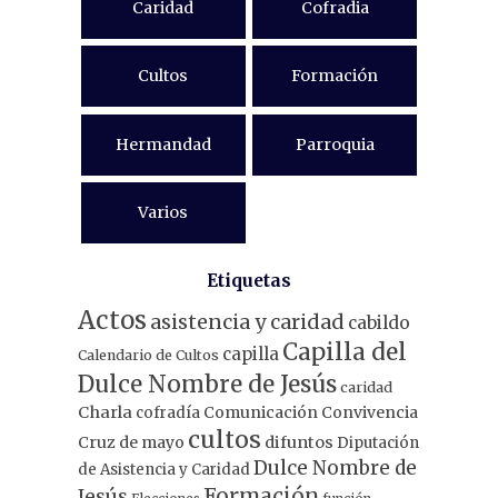
Caridad
Cofradia
Cultos
Formación
Hermandad
Parroquia
Varios
Etiquetas
Actos
asistencia y caridad
cabildo
Capilla del
capilla
Calendario de Cultos
Dulce Nombre de Jesús
caridad
Charla
Comunicación
Convivencia
cofradía
cultos
Cruz de mayo
difuntos
Diputación
Dulce Nombre de
de Asistencia y Caridad
Formación
Jesús