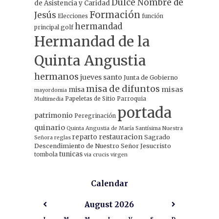
Dulce Nombre de
de Asistencia y Caridad
Formación
Jesús
Elecciones
función
hermandad
principal
golf
Hermandad de la
Quinta Angustia
hermanos
jueves santo
Junta de Gobierno
misa de difuntos
misa
misas
mayordomia
Papeletas de Sitio
Parroquia
Multimedia
portada
patrimonio
Peregrinación
quinario
Quinta Angustia de María Santísima Nuestra
restauracion
reparto
Sagrado
Señora
reglas
Descendimiento de Nuestro Señor Jesucristo
tunicas
tombola
via crucis
virgen
Calendar
August
2026
L
M
M
J
V
S
D