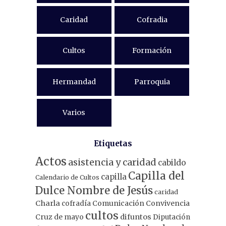
Caridad
Cofradia
Cultos
Formación
Hermandad
Parroquia
Varios
Etiquetas
Actos
asistencia y caridad
cabildo
Capilla del
capilla
Calendario de Cultos
Dulce Nombre de Jesús
caridad
Charla
Comunicación
Convivencia
cofradía
cultos
Cruz de mayo
difuntos
Diputación