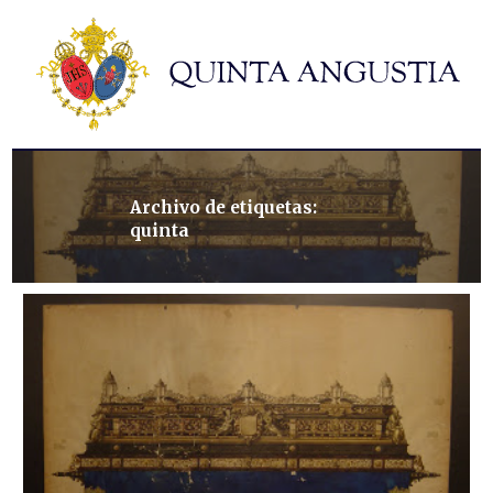
Hermandad
Titulares
Historia y patrimonio
Noticias
Contacto
Archivo de etiquetas:
quinta
Formularios