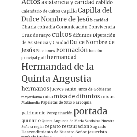
Actos
asistencia y caridad
cabildo
Capilla del
capilla
Calendario de Cultos
Dulce Nombre de Jesús
caridad
Charla
Comunicación
Convivencia
cofradía
cultos
Cruz de mayo
difuntos
Diputación
Dulce Nombre de
de Asistencia y Caridad
Formación
Jesús
Elecciones
función
hermandad
principal
golf
Hermandad de la
Quinta Angustia
hermanos
jueves santo
Junta de Gobierno
misa de difuntos
misa
misas
mayordomia
Papeletas de Sitio
Parroquia
Multimedia
portada
patrimonio
Peregrinación
quinario
Quinta Angustia de María Santísima Nuestra
restauracion
reparto
Sagrado
Señora
reglas
Descendimiento de Nuestro Señor Jesucristo