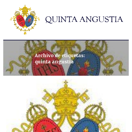
Hermandad
Titulares
Historia y patrimonio
Noticias
Contacto
Archivo de etiquetas:
quinta angustia
Formularios