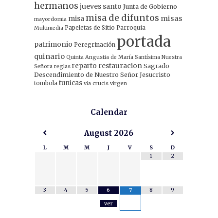
hermanos
jueves santo
Junta de Gobierno
misa de difuntos
misa
misas
mayordomia
Papeletas de Sitio
Parroquia
Multimedia
portada
patrimonio
Peregrinación
quinario
Quinta Angustia de María Santísima Nuestra
restauracion
reparto
Sagrado
Señora
reglas
Descendimiento de Nuestro Señor Jesucristo
tunicas
tombola
via crucis
virgen
Calendar
August
2026
L
M
M
J
V
S
D
1
2
3
4
5
6
8
9
7
ver