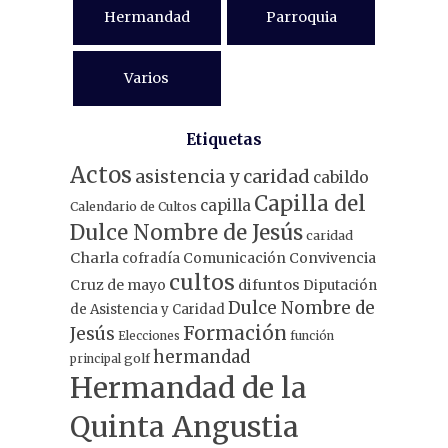
Hermandad
Parroquia
Varios
Etiquetas
Actos
asistencia y caridad
cabildo
Capilla del
capilla
Calendario de Cultos
Dulce Nombre de Jesús
caridad
Charla
Comunicación
Convivencia
cofradía
cultos
Cruz de mayo
difuntos
Diputación
Dulce Nombre de
de Asistencia y Caridad
Formación
Jesús
Elecciones
función
hermandad
principal
golf
Hermandad de la
Quinta Angustia