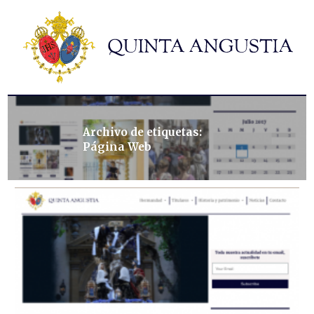
Hermandad
Titulares
Historia y patrimonio
Noticias
Contacto
Archivo de etiquetas:
Página Web
Formularios