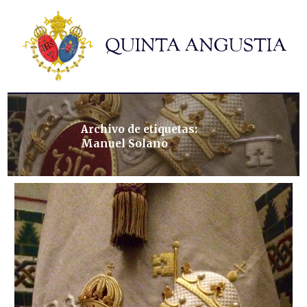
Hermandad
Titulares
Historia y patrimonio
Noticias
Contacto
Archivo de etiquetas:
Manuel Solano
Formularios