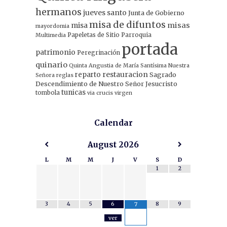
hermanos
jueves santo
Junta de Gobierno
misa de difuntos
misa
misas
mayordomia
Papeletas de Sitio
Parroquia
Multimedia
portada
patrimonio
Peregrinación
quinario
Quinta Angustia de María Santísima Nuestra
restauracion
reparto
Sagrado
Señora
reglas
Descendimiento de Nuestro Señor Jesucristo
tunicas
tombola
via crucis
virgen
Calendar
August
2026
L
M
M
J
V
S
D
1
2
3
4
5
6
8
9
7
ver