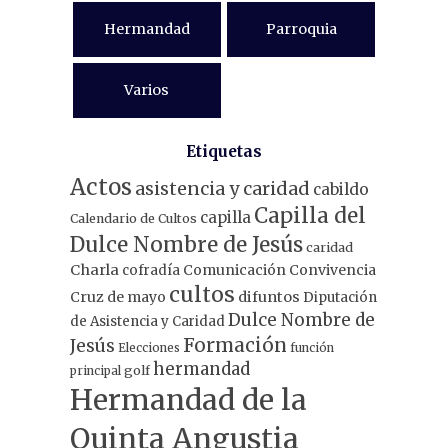
Hermandad
Parroquia
Varios
Etiquetas
Actos
asistencia y caridad
cabildo
Capilla del
capilla
Calendario de Cultos
Dulce Nombre de Jesús
caridad
Charla
Comunicación
Convivencia
cofradía
cultos
Cruz de mayo
difuntos
Diputación
Dulce Nombre de
de Asistencia y Caridad
Formación
Jesús
Elecciones
función
hermandad
principal
golf
Hermandad de la
Quinta Angustia