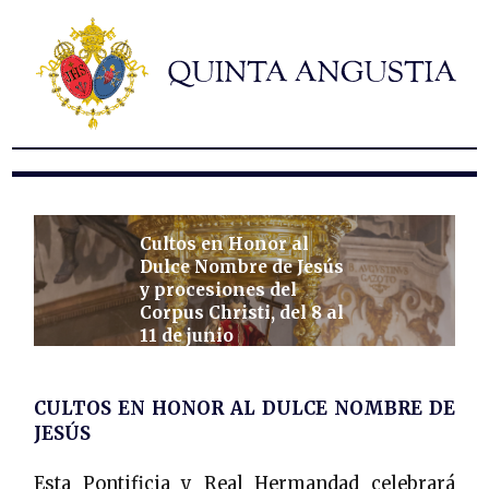
Hermandad
Titulares
Historia y patrimonio
Noticias
Contacto
Formularios
Cultos en Honor al
Dulce Nombre de Jesús
y procesiones del
Corpus Christi, del 8 al
11 de junio
CULTOS EN HONOR AL DULCE NOMBRE DE
JESÚS
Esta Pontificia y Real Hermandad celebrará