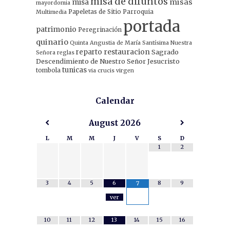
misa de difuntos
misa
misas
mayordomia
Papeletas de Sitio
Parroquia
Multimedia
portada
patrimonio
Peregrinación
quinario
Quinta Angustia de María Santísima Nuestra
restauracion
reparto
Sagrado
Señora
reglas
Descendimiento de Nuestro Señor Jesucristo
tunicas
tombola
via crucis
virgen
Calendar
August
2026
L
M
M
J
V
S
D
1
2
3
4
5
6
8
9
7
ver
10
11
12
13
14
15
16