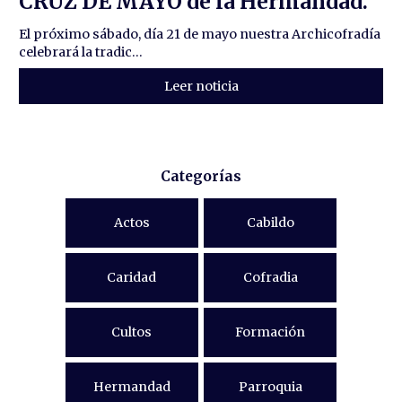
CRUZ DE MAYO de la Hermandad.
El próximo sábado, día 21 de mayo nuestra Archicofradía
celebrará la tradic...
Leer noticia
Categorías
Actos
Cabildo
Caridad
Cofradia
Cultos
Formación
Hermandad
Parroquia