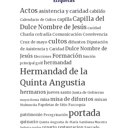
Etiquetas
Actos
asistencia y caridad
cabildo
Capilla del
capilla
Calendario de Cultos
Dulce Nombre de Jesús
caridad
Charla
Comunicación
Convivencia
cofradía
cultos
Cruz de mayo
difuntos
Diputación
Dulce Nombre de
de Asistencia y Caridad
Formación
Jesús
Elecciones
función
hermandad
principal
golf
Hermandad de la
Quinta Angustia
hermanos
jueves santo
Junta de Gobierno
misa de difuntos
misa
misas
mayordomia
Papeletas de Sitio
Parroquia
Multimedia
portada
patrimonio
Peregrinación
quinario
Quinta Angustia de María Santísima Nuestra
restauracion
reparto
Sagrado
Señora
reglas