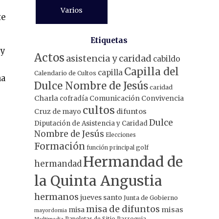
Varios
te
Etiquetas
 y
Actos
asistencia y caridad
cabildo
Capilla del
capilla
Calendario de Cultos
na
Dulce Nombre de Jesús
caridad
Charla
Comunicación
Convivencia
cofradía
cultos
Cruz de mayo
difuntos
Dulce
Diputación de Asistencia y Caridad
Nombre de Jesús
Elecciones
Formación
función principal
golf
Hermandad de
hermandad
la Quinta Angustia
hermanos
jueves santo
Junta de Gobierno
misa de difuntos
misa
misas
mayordomia
Papeletas de Sitio
Parroquia