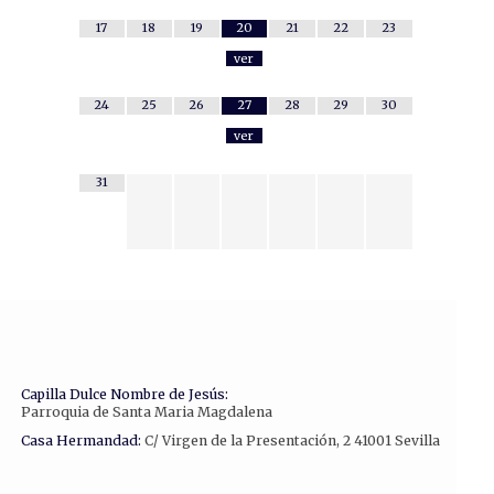
17
18
19
20
21
22
23
ver
24
25
26
27
28
29
30
ver
31
Capilla Dulce Nombre de Jesús:
Parroquia de Santa Maria Magdalena
Casa Hermandad:
C/ Virgen de la Presentación, 2 41001 Sevilla