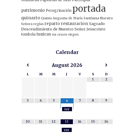
Multimedia
portada
patrimonio
Peregrinación
quinario
Quinta Angustia de María Santísima Nuestra
restauracion
reparto
Sagrado
Señora
reglas
Descendimiento de Nuestro Señor Jesucristo
tunicas
tombola
via crucis
virgen
Calendar
August
2026
L
M
M
J
V
S
D
1
2
3
4
5
7
8
9
6
ver
10
11
12
13
14
15
16
ver