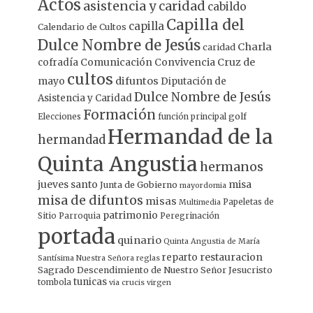
Actos
asistencia y caridad
cabildo
Capilla del
capilla
Calendario de Cultos
Dulce Nombre de Jesús
Charla
caridad
Comunicación
Convivencia
Cruz de
cofradía
cultos
mayo
difuntos
Diputación de
Dulce Nombre de Jesús
Asistencia y Caridad
Formación
Elecciones
función principal
golf
Hermandad de la
hermandad
Quinta Angustia
hermanos
jueves santo
misa
Junta de Gobierno
mayordomia
misa de difuntos
misas
Papeletas de
Multimedia
patrimonio
Sitio
Parroquia
Peregrinación
portada
quinario
Quinta Angustia de María
restauracion
reparto
Santísima Nuestra Señora
reglas
Sagrado Descendimiento de Nuestro Señor Jesucristo
tunicas
tombola
via crucis
virgen