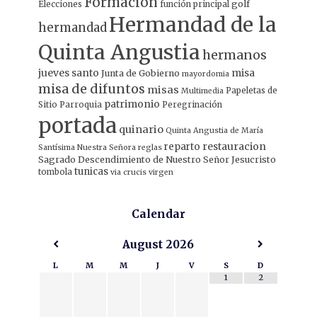
Formación
Elecciones
función principal
golf
Hermandad de la
hermandad
Quinta Angustia
hermanos
jueves santo
misa
Junta de Gobierno
mayordomia
misa de difuntos
misas
Papeletas de
Multimedia
patrimonio
Sitio
Parroquia
Peregrinación
portada
quinario
Quinta Angustia de María
restauracion
reparto
Santísima Nuestra Señora
reglas
Sagrado Descendimiento de Nuestro Señor Jesucristo
tunicas
tombola
via crucis
virgen
Calendar
August
2026
L
M
M
J
V
S
D
1
2