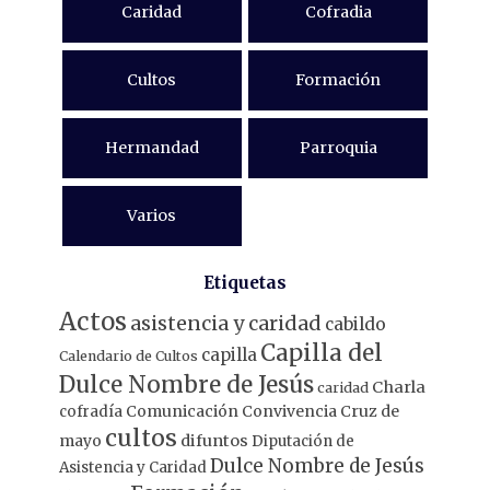
Caridad
Cofradia
Cultos
Formación
Hermandad
Parroquia
Varios
Etiquetas
Actos
asistencia y caridad
cabildo
Capilla del
capilla
Calendario de Cultos
Dulce Nombre de Jesús
Charla
caridad
Comunicación
Convivencia
Cruz de
cofradía
cultos
mayo
difuntos
Diputación de
Dulce Nombre de Jesús
Asistencia y Caridad