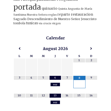
portada
quinario
Quinta Angustia de María
restauracion
reparto
Santísima Nuestra Señora
reglas
Sagrado Descendimiento de Nuestro Señor Jesucristo
tunicas
tombola
via crucis
virgen
Calendar
August
2026
L
M
M
J
V
S
D
1
2
3
4
5
6
7
9
8
ver
10
11
12
13
14
15
16
ver