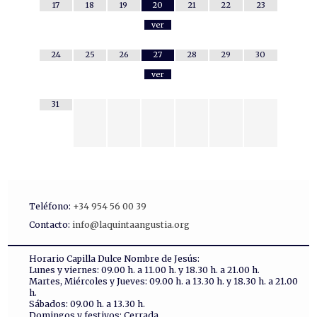
17
18
19
20
21
22
23
ver
24
25
26
27
28
29
30
ver
31
Teléfono:
+34 954 56 00 39
Contacto:
info@laquintaangustia.org
Horario Capilla Dulce Nombre de Jesús:
Lunes y viernes: 09.00 h. a 11.00 h. y 18.30 h. a 21.00 h.
Martes, Miércoles y Jueves: 09.00 h. a 13.30 h. y 18.30 h. a 21.00
h.
Sábados: 09.00 h. a 13.30 h.
Domingos y festivos: Cerrada.