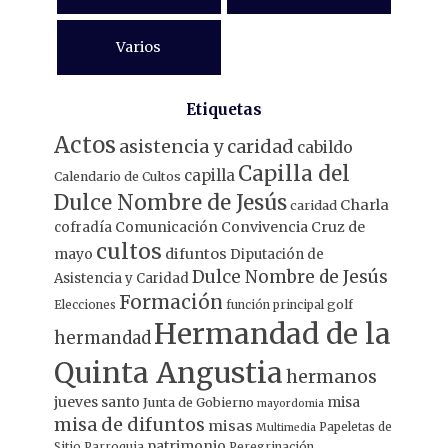
Varios
Etiquetas
Actos
asistencia y caridad
cabildo
Capilla del
capilla
Calendario de Cultos
Dulce Nombre de Jesús
Charla
caridad
Comunicación
Convivencia
Cruz de
cofradía
cultos
mayo
difuntos
Diputación de
Dulce Nombre de Jesús
Asistencia y Caridad
Formación
Elecciones
función principal
golf
Hermandad de la
hermandad
Quinta Angustia
hermanos
jueves santo
misa
Junta de Gobierno
mayordomia
misa de difuntos
misas
Papeletas de
Multimedia
patrimonio
Sitio
Parroquia
Peregrinación