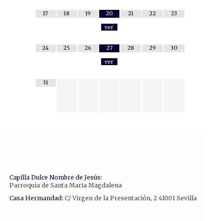
17
18
19
20
21
22
23
ver
24
25
26
27
28
29
30
ver
31
Capilla Dulce Nombre de Jesús:
Parroquia de Santa Maria Magdalena
Casa Hermandad:
C/ Virgen de la Presentación, 2 41001 Sevilla