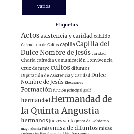
Varios
Etiquetas
Actos
asistencia y caridad
cabildo
Capilla del
capilla
Calendario de Cultos
Dulce Nombre de Jesús
caridad
Charla
Comunicación
Convivencia
cofradía
cultos
Cruz de mayo
difuntos
Dulce
Diputación de Asistencia y Caridad
Nombre de Jesús
Elecciones
Formación
función principal
golf
Hermandad de
hermandad
la Quinta Angustia
hermanos
jueves santo
Junta de Gobierno
misa de difuntos
misa
misas
mayordomia
Papeletas de Sitio
Parroquia