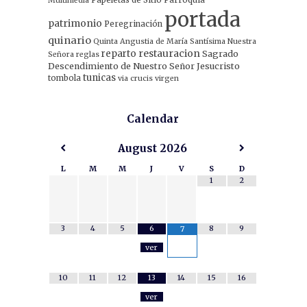
Multimedia
portada
patrimonio
Peregrinación
quinario
Quinta Angustia de María Santísima Nuestra
restauracion
reparto
Sagrado
Señora
reglas
Descendimiento de Nuestro Señor Jesucristo
tunicas
tombola
via crucis
virgen
Calendar
August
2026
L
M
M
J
V
S
D
1
2
3
4
5
6
8
9
7
ver
10
11
12
13
14
15
16
ver