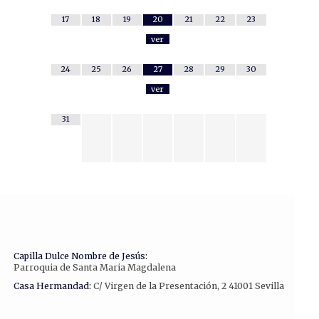
17
18
19
20
21
22
23
ver
24
25
26
27
28
29
30
ver
31
Capilla Dulce Nombre de Jesús:
Parroquia de Santa Maria Magdalena
Casa Hermandad:
C/ Virgen de la Presentación, 2 41001 Sevilla