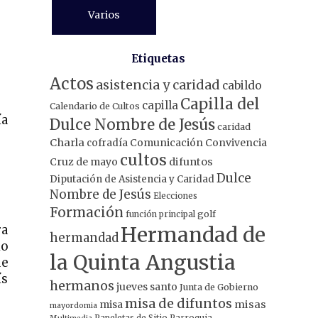
Varios
Etiquetas
Actos
asistencia y caridad
cabildo
Capilla del
capilla
Calendario de Cultos
ía
Dulce Nombre de Jesús
caridad
Charla
Comunicación
Convivencia
cofradía
cultos
Cruz de mayo
difuntos
Dulce
Diputación de Asistencia y Caridad
Nombre de Jesús
Elecciones
Formación
función principal
golf
Hermandad de
ra
hermandad
lo
la Quinta Angustia
ue
ís
hermanos
jueves santo
Junta de Gobierno
misa de difuntos
misa
misas
mayordomia
Papeletas de Sitio
Parroquia