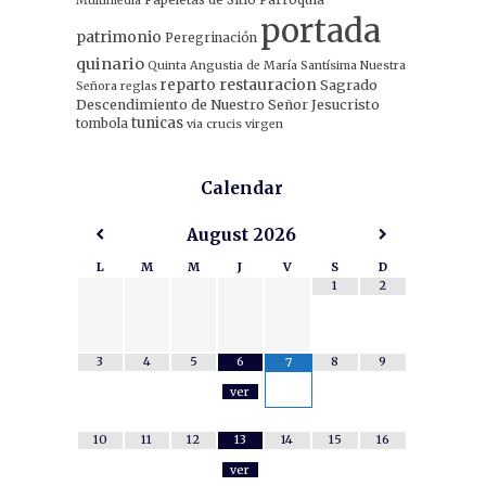
Multimedia
portada
patrimonio
Peregrinación
quinario
Quinta Angustia de María Santísima Nuestra
restauracion
reparto
Sagrado
Señora
reglas
Descendimiento de Nuestro Señor Jesucristo
tunicas
tombola
via crucis
virgen
Calendar
August
2026
L
M
M
J
V
S
D
1
2
3
4
5
6
8
9
7
ver
10
11
12
13
14
15
16
ver