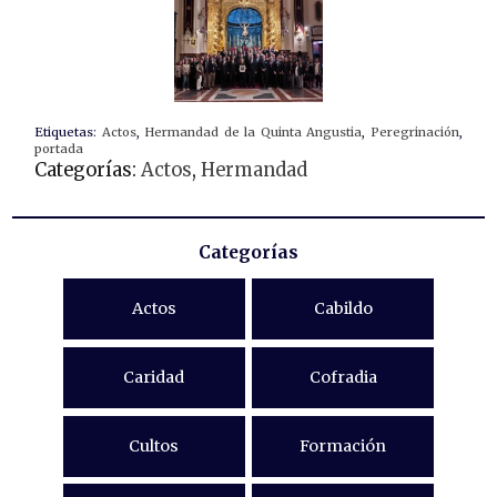
Etiquetas:
Actos
,
Hermandad de la Quinta Angustia
,
Peregrinación
,
portada
Categorías:
Actos
,
Hermandad
Categorías
Actos
Cabildo
Caridad
Cofradia
Cultos
Formación