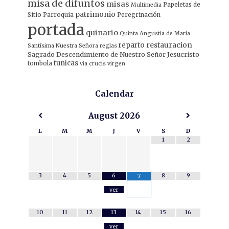
misa de difuntos
misas
Papeletas de
Multimedia
patrimonio
Sitio
Parroquia
Peregrinación
portada
quinario
Quinta Angustia de María
restauracion
reparto
Santísima Nuestra Señora
reglas
Sagrado Descendimiento de Nuestro Señor Jesucristo
tunicas
tombola
via crucis
virgen
Calendar
August
2026
L
M
M
J
V
S
D
1
2
3
4
5
6
8
9
7
ver
10
11
12
13
14
15
16
ver