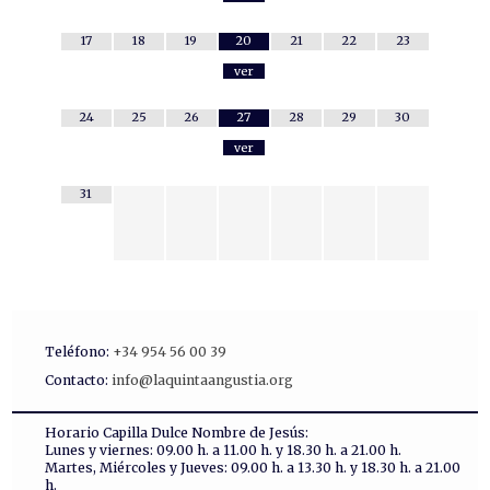
17
18
19
20
21
22
23
ver
24
25
26
27
28
29
30
ver
31
Teléfono:
+34 954 56 00 39
Contacto:
info@laquintaangustia.org
Horario Capilla Dulce Nombre de Jesús:
Lunes y viernes: 09.00 h. a 11.00 h. y 18.30 h. a 21.00 h.
Martes, Miércoles y Jueves: 09.00 h. a 13.30 h. y 18.30 h. a 21.00
h.