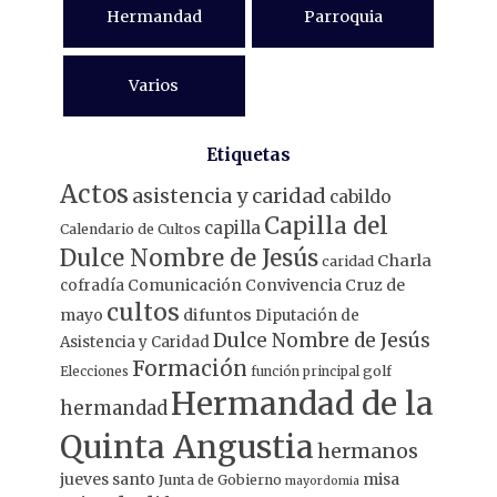
Hermandad
Parroquia
Varios
Etiquetas
Actos
asistencia y caridad
cabildo
Capilla del
capilla
Calendario de Cultos
Dulce Nombre de Jesús
Charla
caridad
Comunicación
Convivencia
Cruz de
cofradía
cultos
mayo
difuntos
Diputación de
Dulce Nombre de Jesús
Asistencia y Caridad
Formación
Elecciones
función principal
golf
Hermandad de la
hermandad
Quinta Angustia
hermanos
jueves santo
misa
Junta de Gobierno
mayordomia