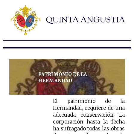
Hermandad
Titulares
Historia y patrimonio
Noticias
Contacto
Formularios
PATRIMONIO DE LA
HERMANDAD
El patrimonio de la
Hermandad, requiere de una
adecuada conservación. La
corporación hasta la fecha
ha sufragado todas las obras