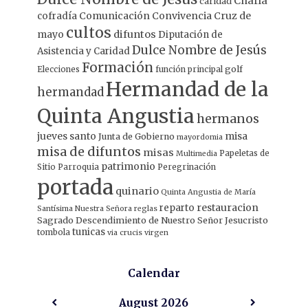
Charla
caridad
Comunicación
Convivencia
Cruz de
cofradía
cultos
mayo
difuntos
Diputación de
Dulce Nombre de Jesús
Asistencia y Caridad
Formación
Elecciones
función principal
golf
Hermandad de la
hermandad
Quinta Angustia
hermanos
jueves santo
misa
Junta de Gobierno
mayordomia
misa de difuntos
misas
Papeletas de
Multimedia
patrimonio
Sitio
Parroquia
Peregrinación
portada
quinario
Quinta Angustia de María
restauracion
reparto
Santísima Nuestra Señora
reglas
Sagrado Descendimiento de Nuestro Señor Jesucristo
tunicas
tombola
via crucis
virgen
Calendar
August
2026