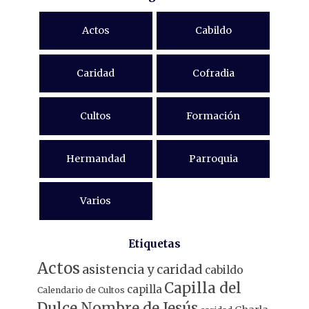
Actos
Cabildo
Caridad
Cofradia
Cultos
Formación
Hermandad
Parroquia
Varios
Etiquetas
Actos
asistencia y caridad
cabildo
Capilla del
capilla
Calendario de Cultos
Dulce Nombre de Jesús