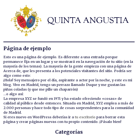
Hermandad
Titulares
Historia y patrimonio
Noticias
Página de ejemplo
Contacto
Esto es una página de ejemplo. Es diferente a una entrada porque
permanece fija en un lugar y se mostrará en la navegación de tu sitio (en la
mayoría de los temas). La mayoría de la gente empieza con una página de
Formularios
Acerca de, que les presenta a los potenciales visitantes del sitio. Podría ser
algo como esto:
¡Hola! Soy mensajero por el día, aspirante a actor por la noche, y este es mi
blog. Vivo en Madrid, tengo un perrazo llamado Duque y me gustan las
piñas coladas (y que me pille un chaparrón)
…o algo así:
La empresa XYZ se fundó en 1971 y ha estado ofreciendo «cosas» de
calidad al público desde entonces. Situada en Madrid, XYZ emplea a más de
2.000 personas y hace todo tipo de cosas sorprendentes para la comunidad
de Madrid.
Si eres nuevo en WordPress deberías ir a
tu escritorio
para borrar esta
página y crear páginas nuevas con tu propio contenido. ¡Pásalo bien!
Categorías