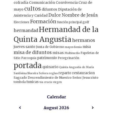
Comunicación
Convivencia
Cruz de
cofradía
cultos
mayo
difuntos
Diputación de
Dulce Nombre de Jesús
Asistencia y Caridad
Formación
Elecciones
función principal
golf
Hermandad de la
hermandad
Quinta Angustia
hermanos
jueves santo
misa
Junta de Gobierno
mayordomia
misa de difuntos
misas
Papeletas de
Multimedia
patrimonio
Sitio
Parroquia
Peregrinación
portada
quinario
Quinta Angustia de María
restauracion
reparto
Santísima Nuestra Señora
reglas
Sagrado Descendimiento de Nuestro Señor Jesucristo
tunicas
tombola
via crucis
virgen
Calendar
August
2026