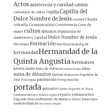
Actos
asistencia y caridad
cabildo
Capilla del
capilla
Calendario de Cultos
Dulce Nombre de Jesús
Charla
caridad
Comunicación
Convivencia
Cruz de
cofradía
cultos
mayo
difuntos
Diputación de
Dulce Nombre de Jesús
Asistencia y Caridad
Formación
Elecciones
función principal
golf
Hermandad de la
hermandad
Quinta Angustia
hermanos
jueves santo
misa
Junta de Gobierno
mayordomia
misa de difuntos
misas
Papeletas de
Multimedia
patrimonio
Sitio
Parroquia
Peregrinación
portada
quinario
Quinta Angustia de María
restauracion
reparto
Santísima Nuestra Señora
reglas
Sagrado Descendimiento de Nuestro Señor Jesucristo
tunicas
tombola
via crucis
virgen