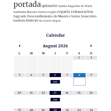
portada
quinario
Quinta Angustia de María
restauracion
reparto
Santísima Nuestra Señora
reglas
Sagrado Descendimiento de Nuestro Señor Jesucristo
tunicas
tombola
via crucis
virgen
Calendar
August
2026
L
M
M
J
V
S
D
1
2
3
4
5
6
7
9
8
ver
10
11
12
13
14
15
16
ver
17
18
19
20
21
22
23