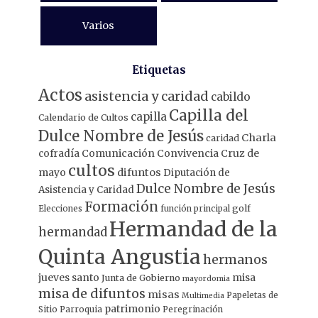
Varios
Etiquetas
Actos
asistencia y caridad
cabildo
Capilla del
capilla
Calendario de Cultos
Dulce Nombre de Jesús
Charla
caridad
Comunicación
Convivencia
Cruz de
cofradía
cultos
mayo
difuntos
Diputación de
Dulce Nombre de Jesús
Asistencia y Caridad
Formación
Elecciones
función principal
golf
Hermandad de la
hermandad
Quinta Angustia
hermanos
jueves santo
misa
Junta de Gobierno
mayordomia
misa de difuntos
misas
Papeletas de
Multimedia
patrimonio
Sitio
Parroquia
Peregrinación