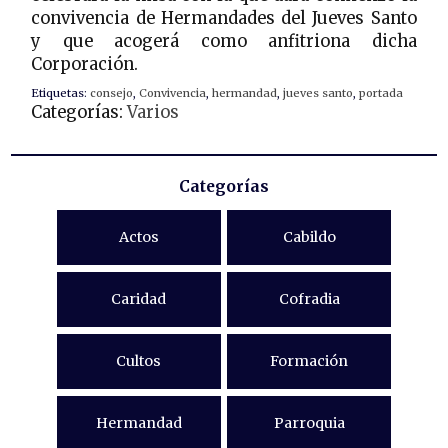
convivencia de Hermandades del Jueves Santo
y que acogerá como anfitriona dicha
Corporación.
Etiquetas:
consejo
,
Convivencia
,
hermandad
,
jueves santo
,
portada
Categorías:
Varios
Categorías
Actos
Cabildo
Caridad
Cofradia
Cultos
Formación
Hermandad
Parroquia