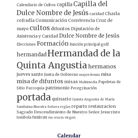
Capilla del
capilla
Calendario de Cultos
Dulce Nombre de Jesús
Charla
caridad
Comunicación
Convivencia
Cruz de
cofradía
cultos
mayo
difuntos
Diputación de
Dulce Nombre de Jesús
Asistencia y Caridad
Formación
Elecciones
función principal
golf
Hermandad de la
hermandad
Quinta Angustia
hermanos
jueves santo
misa
Junta de Gobierno
mayordomia
misa de difuntos
misas
Papeletas de
Multimedia
patrimonio
Sitio
Parroquia
Peregrinación
portada
quinario
Quinta Angustia de María
restauracion
reparto
Santísima Nuestra Señora
reglas
Sagrado Descendimiento de Nuestro Señor Jesucristo
tunicas
tombola
via crucis
virgen
Calendar