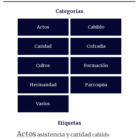
Categorías
Actos
Cabildo
Caridad
Cofradia
Cultos
Formación
Hermandad
Parroquia
Varios
Etiquetas
Actos
asistencia y caridad
cabildo