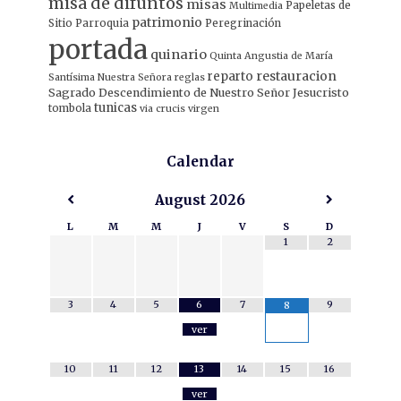
misa de difuntos
misas
Papeletas de
Multimedia
patrimonio
Sitio
Parroquia
Peregrinación
portada
quinario
Quinta Angustia de María
restauracion
reparto
Santísima Nuestra Señora
reglas
Sagrado Descendimiento de Nuestro Señor Jesucristo
tunicas
tombola
via crucis
virgen
Calendar
August
2026
L
M
M
J
V
S
D
1
2
3
4
5
6
7
9
8
ver
10
11
12
13
14
15
16
ver