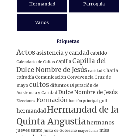
Hermandad
Parroquia
Varios
Etiquetas
Actos
asistencia y caridad
cabildo
Capilla del
capilla
Calendario de Cultos
Dulce Nombre de Jesús
Charla
caridad
Comunicación
Convivencia
Cruz de
cofradía
cultos
mayo
difuntos
Diputación de
Dulce Nombre de Jesús
Asistencia y Caridad
Formación
Elecciones
función principal
golf
Hermandad de la
hermandad
Quinta Angustia
hermanos
jueves santo
misa
Junta de Gobierno
mayordomia