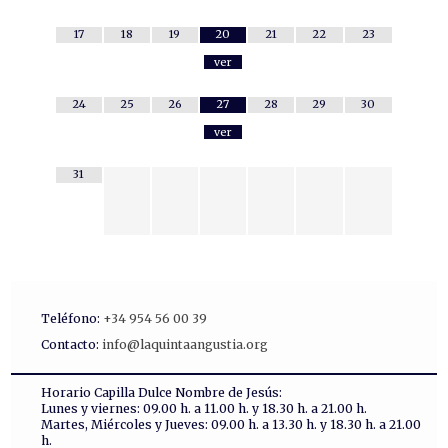
17
18
19
20
21
22
23
ver
24
25
26
27
28
29
30
ver
31
Teléfono:
+34 954 56 00 39
Contacto:
info@laquintaangustia.org
Horario Capilla Dulce Nombre de Jesús:
Lunes y viernes: 09.00 h. a 11.00 h. y 18.30 h. a 21.00 h.
Martes, Miércoles y Jueves: 09.00 h. a 13.30 h. y 18.30 h. a 21.00
h.