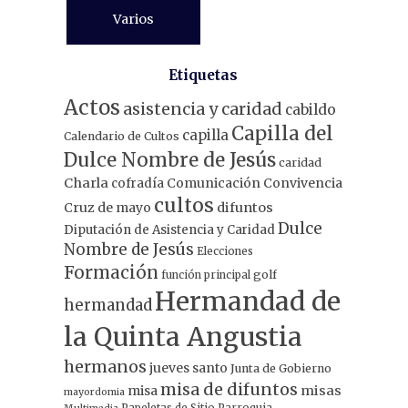
Varios
Etiquetas
Actos
asistencia y caridad
cabildo
Capilla del
capilla
Calendario de Cultos
Dulce Nombre de Jesús
caridad
Charla
Comunicación
Convivencia
cofradía
cultos
Cruz de mayo
difuntos
Dulce
Diputación de Asistencia y Caridad
Nombre de Jesús
Elecciones
Formación
función principal
golf
Hermandad de
hermandad
la Quinta Angustia
hermanos
jueves santo
Junta de Gobierno
misa de difuntos
misa
misas
mayordomia
Papeletas de Sitio
Parroquia