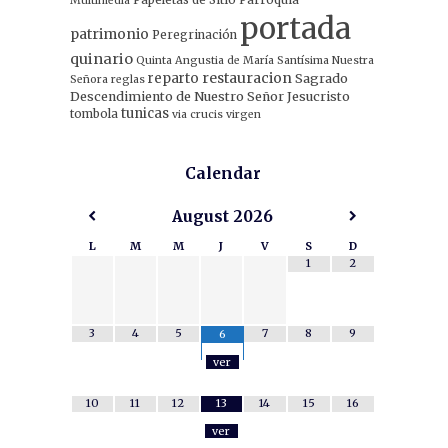
Multimedia
portada
patrimonio
Peregrinación
quinario
Quinta Angustia de María Santísima Nuestra
restauracion
reparto
Sagrado
Señora
reglas
Descendimiento de Nuestro Señor Jesucristo
tunicas
tombola
via crucis
virgen
Calendar
August
2026
L
M
M
J
V
S
D
1
2
3
4
5
7
8
9
6
ver
10
11
12
13
14
15
16
ver