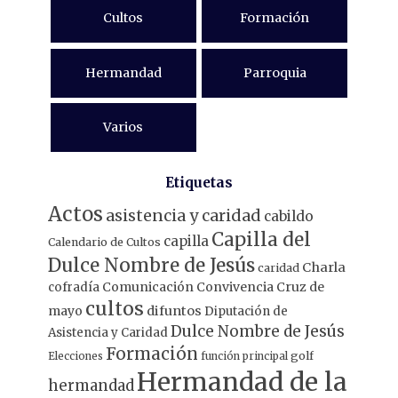
Cultos
Formación
Hermandad
Parroquia
Varios
Etiquetas
Actos
asistencia y caridad
cabildo
Capilla del
capilla
Calendario de Cultos
Dulce Nombre de Jesús
Charla
caridad
Comunicación
Convivencia
Cruz de
cofradía
cultos
mayo
difuntos
Diputación de
Dulce Nombre de Jesús
Asistencia y Caridad
Formación
Elecciones
función principal
golf
Hermandad de la
hermandad