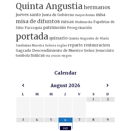
Quinta Angustia
hermanos
jueves santo
misa
Junta de Gobierno
mayordomia
misa de difuntos
misas
Papeletas de
Multimedia
patrimonio
Sitio
Parroquia
Peregrinación
portada
quinario
Quinta Angustia de María
restauracion
reparto
Santísima Nuestra Señora
reglas
Sagrado Descendimiento de Nuestro Señor Jesucristo
tunicas
tombola
via crucis
virgen
Calendar
August
2026
L
M
M
J
V
S
D
1
2
3
4
5
7
8
9
6
ver