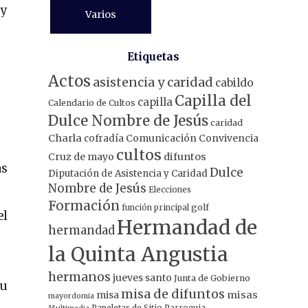
 y
Varios
Etiquetas
Actos
asistencia y caridad
cabildo
Capilla del
capilla
Calendario de Cultos
Dulce Nombre de Jesús
caridad
Charla
Comunicación
Convivencia
cofradía
cultos
Cruz de mayo
difuntos
as
Dulce
Diputación de Asistencia y Caridad
Nombre de Jesús
Elecciones
Formación
función principal
golf
el
Hermandad de
hermandad
la Quinta Angustia
hermanos
jueves santo
Junta de Gobierno
su
misa de difuntos
misa
misas
mayordomia
Papeletas de Sitio
Parroquia