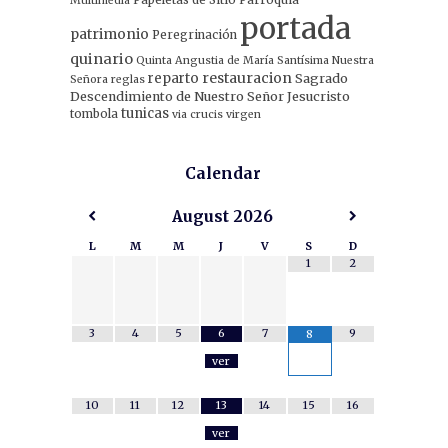
Multimedia
portada
patrimonio
Peregrinación
quinario
Quinta Angustia de María Santísima Nuestra
restauracion
reparto
Sagrado
Señora
reglas
Descendimiento de Nuestro Señor Jesucristo
tunicas
tombola
via crucis
virgen
Calendar
August
2026
L
M
M
J
V
S
D
1
2
3
4
5
6
7
9
8
ver
10
11
12
13
14
15
16
ver