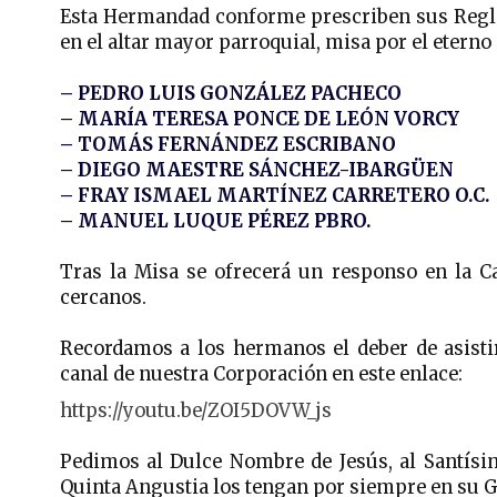
Esta Hermandad conforme prescriben sus Reglas c
en el altar mayor parroquial, misa por el etern
– PEDRO LUIS GONZÁLEZ PACHECO
– MARÍA TERESA PONCE DE LEÓN VORCY
– TOMÁS FERNÁNDEZ ESCRIBANO
– DIEGO MAESTRE SÁNCHEZ-IBARGÜEN
– FRAY ISMAEL MARTÍNEZ CARRETERO O.C.
– MANUEL LUQUE PÉREZ PBRO.
Tras la Misa se ofrecerá un responso en la Ca
cercanos.
Recordamos a los hermanos el deber de asistir
canal de nuestra Corporación en este enlace:
https://youtu.be/ZOI5DOVW_js
Pedimos al Dulce Nombre de Jesús, al Santísi
Quinta Angustia los tengan por siempre en su G