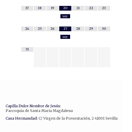
17
18
19
20
21
22
23
ver
24
25
26
27
28
29
30
ver
31
Capilla Dulce Nombre de Jesús:
Parroquia de Santa Maria Magdalena
Casa Hermandad:
C/ Virgen de la Presentación, 2 41001 Sevilla