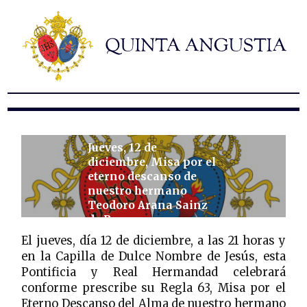
Hermandad
Titulares
Historia y patrimonio
Noticias
Contacto
Jueves, 12 de
Formularios
diciembre, Misa por el
eterno descanso de
nuestro hermano
Teodoro Arana Sainz
de Rozas.
El jueves, día 12 de diciembre, a las 21 horas y
en la Capilla de Dulce Nombre de Jesús, esta
Pontificia y Real Hermandad celebrará
conforme prescribe su Regla 63, Misa por el
Eterno Descanso del Alma de nuestro hermano