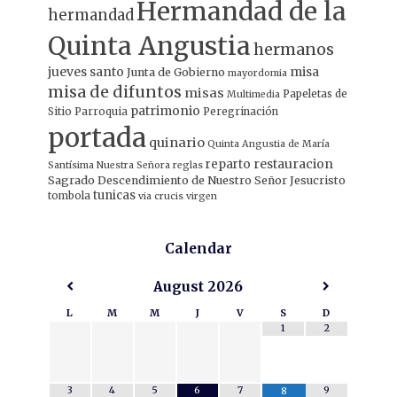
Hermandad de la
hermandad
Quinta Angustia
hermanos
jueves santo
misa
Junta de Gobierno
mayordomia
misa de difuntos
misas
Papeletas de
Multimedia
patrimonio
Sitio
Parroquia
Peregrinación
portada
quinario
Quinta Angustia de María
restauracion
reparto
Santísima Nuestra Señora
reglas
Sagrado Descendimiento de Nuestro Señor Jesucristo
tunicas
tombola
via crucis
virgen
Calendar
August
2026
L
M
M
J
V
S
D
1
2
3
4
5
6
7
9
8