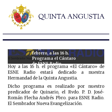
Hermandad
Titulares
Historia y patrimonio
Noticias
Contacto
Hoy, viernes 7 de
febrero, a las 16 h.
Formularios
Programa el Cántaro
de ESNE Radio
Hoy a las 16 h. el programa «El Cántaro» de
dedicado a la
ESNE Radio estará dedicado a nuestra
Hermandad.
Hermandad de la Quinta Angustia.
Dicho programa es realizado por nuestro
predicador de Quinario, el Rvdo. P. D. José-
Román Flecha Andrés Pbro. para ESNE Radio.
El Sembrador Nueva Evangelización.