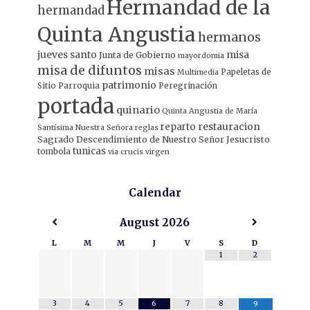
Hermandad de la
hermandad
Quinta Angustia
hermanos
jueves santo
misa
Junta de Gobierno
mayordomia
misa de difuntos
misas
Papeletas de
Multimedia
patrimonio
Sitio
Parroquia
Peregrinación
portada
quinario
Quinta Angustia de María
restauracion
reparto
Santísima Nuestra Señora
reglas
Sagrado Descendimiento de Nuestro Señor Jesucristo
tunicas
tombola
via crucis
virgen
Calendar
August
2026
L
M
M
J
V
S
D
1
2
3
4
5
6
7
8
9