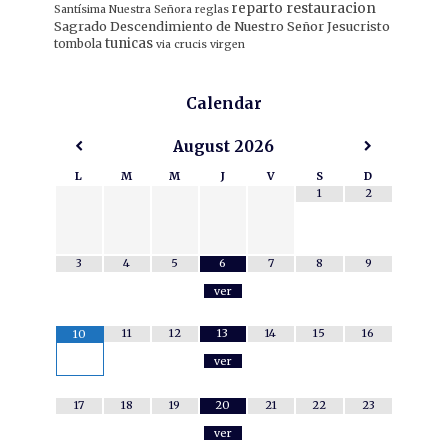
restauracion
reparto
Santísima Nuestra Señora
reglas
Sagrado Descendimiento de Nuestro Señor Jesucristo
tunicas
tombola
via crucis
virgen
Calendar
August
2026
L
M
M
J
V
S
D
1
2
3
4
5
6
7
8
9
ver
11
12
13
14
15
16
10
ver
17
18
19
20
21
22
23
ver