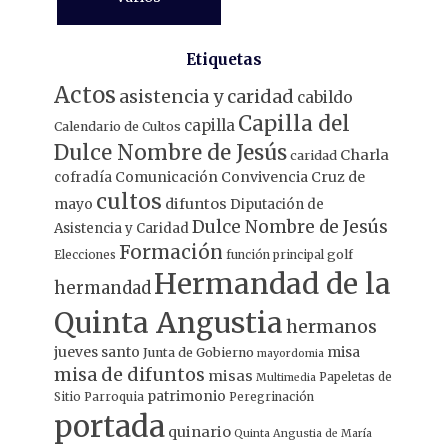
Etiquetas
Actos
asistencia y caridad
cabildo
Capilla del
capilla
Calendario de Cultos
Dulce Nombre de Jesús
Charla
caridad
Comunicación
Convivencia
Cruz de
cofradía
cultos
mayo
difuntos
Diputación de
Dulce Nombre de Jesús
Asistencia y Caridad
Formación
Elecciones
función principal
golf
Hermandad de la
hermandad
Quinta Angustia
hermanos
jueves santo
misa
Junta de Gobierno
mayordomia
misa de difuntos
misas
Papeletas de
Multimedia
patrimonio
Sitio
Parroquia
Peregrinación
portada
quinario
Quinta Angustia de María