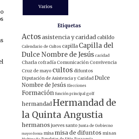
Varios
mo
os
Etiquetas
Actos
asistencia y caridad
cabildo
as
Capilla del
capilla
Calendario de Cultos
Dulce Nombre de Jesús
caridad
el
Charla
Comunicación
Convivencia
cofradía
cultos
Cruz de mayo
difuntos
Dulce
Diputación de Asistencia y Caridad
Nombre de Jesús
Elecciones
Formación
función principal
golf
Hermandad de
hermandad
la Quinta Angustia
hermanos
jueves santo
Junta de Gobierno
misa de difuntos
misa
misas
mayordomia
Papeletas de Sitio
Parroquia