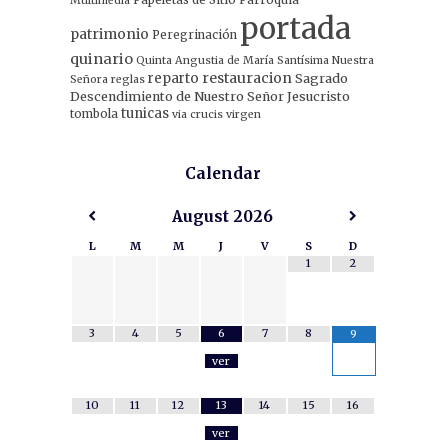
Multimedia
portada
patrimonio
Peregrinación
quinario
Quinta Angustia de María Santísima Nuestra
restauracion
reparto
Sagrado
Señora
reglas
Descendimiento de Nuestro Señor Jesucristo
tunicas
tombola
via crucis
virgen
Calendar
August
2026
L
M
M
J
V
S
D
1
2
3
4
5
6
7
8
9
ver
10
11
12
13
14
15
16
ver