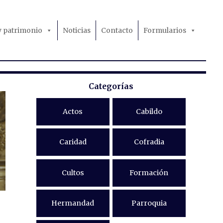
 y patrimonio
Noticias
Contacto
Formularios
Categorías
Actos
Cabildo
Caridad
Cofradia
Cultos
Formación
Hermandad
Parroquia